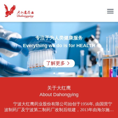
专注于为人类健康服务
Everything we do is for HEALTH
了解更多
关于大红鹰
About Dahongying
宁波大红鹰药业股份有限公司始创于1956年, 由国营宁
波制药厂及宁波第二制药厂改制后组建，2013年由海尔施生
物医药股份有限公司控股，是一家集药品制造、研发、销售