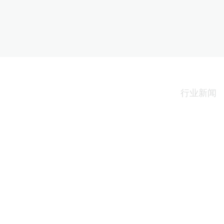
新闻中心
公司新闻
行业新闻
News
共谋合作 • 共赢发展——《后疫情时
03.18
代医药工商发展论坛暨战略合作交流
当今随着国际局势变化、社会经济发
会》顺利召开
展、国家政策调整以及后疫情时代各种
因素影响，我国医药工商业处于重大变
革过程中。 &