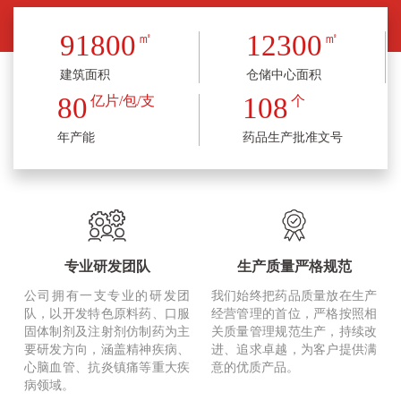
于一体的综合性制药企业。 公司原厂区坐落...
91800
12300
㎡
㎡
建筑面积
仓储中心面积
80
108
亿片/包/支
个
年产能
药品生产批准文号
专业研发团队
生产质量严格规范
公司拥有一支专业的研发团
我们始终把药品质量放在生产
队，以开发特色原料药、口服
经营管理的首位，严格按照相
固体制剂及注射剂仿制药为主
关质量管理规范生产，持续改
要研发方向，涵盖精神疾病、
进、追求卓越，为客户提供满
心脑血管、抗炎镇痛等重大疾
意的优质产品。
病领域。