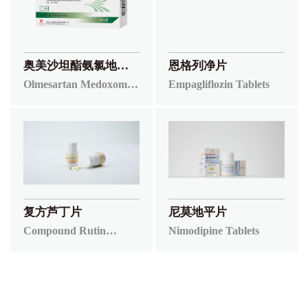
奥美沙坦酯氨氯地平
恩格列净片
片
Olmesartan Medoxomil
Empagliflozin Tablets
and Amlodipine
Besylate Tablets
尼莫地平片
复方芦丁片
Nimodipine Tablets
Compound Rutin
Tablets